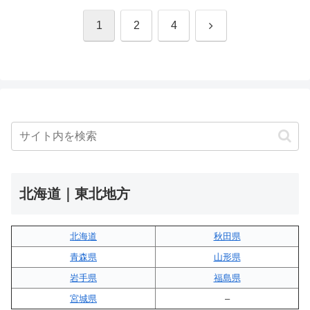
次
1
2
4
へ
北海道｜東北地方
北海道
秋田県
青森県
山形県
岩手県
福島県
宮城県
–